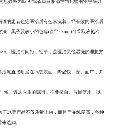
例总效率为82.97%;雀斑及脂溢性角化病的治愈率分
斑的患者色痣医治后有色素沉着，经有效的医治后
，黑子及较小的色痣(直径<3mm)可采取液氮冷
低，医治时间短，经济，是医治尖锐湿疣的理想方
液氮直接喷发在病变表面，降温快、深、面广，并
时候，遵从医生的嘱咐，不要擅自、盲目使用，以
碳干冰等产品不仅质量上乘，而且产品纯度高，各种
前来选购。