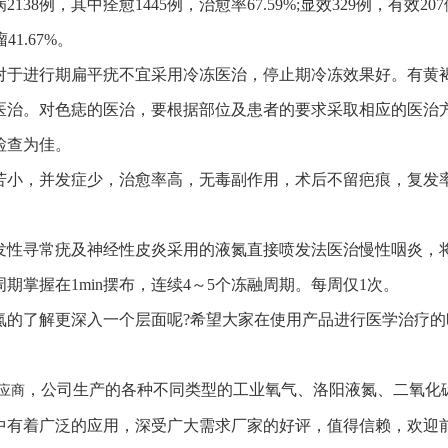
，其中痊愈1445例，治愈率67.59%;显效329例，有效207
41.67%。
于进行期扁平疣不宜采用冷冻医治，停止期冷冻效果好。有黄褐
治。对色痣的医治，要根据部位及患者的要求采取相应的医治方法
检查为佳。
小，并发症少，治愈率高，无毒副作用，术后不留疤痕，复发率
性寻常疣及神经性皮炎采用的液氮直接喷发法医治慢性咽炎，将
掌握在1min摆布，连续4～5个冻融周期。每周仅1次。
了解更深入一个层面呢?希望大家在使用产品进行医学治疗的
，公司生产的各种不同类型的工业氧气、洛阳液氮、二氧化
应商
中有着广泛的应用，深受广大需求厂家的好评，值得信赖，欢迎