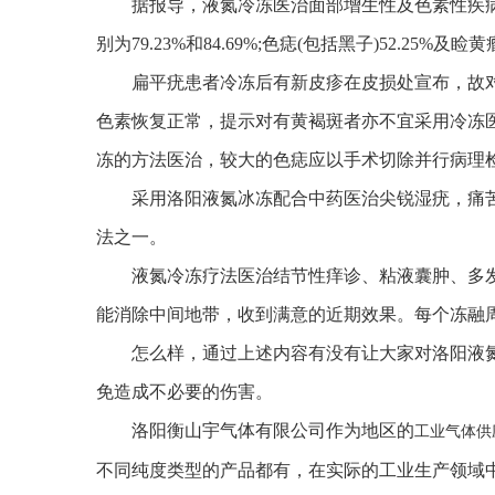
据报导，液氮冷冻医治面部增生性及色素性疾病2138例
别为79.23%和84.69%;色痣(包括黑子)52.25%及睑黄瘤
扁平疣患者冷冻后有新皮疹在皮损处宣布，故对
色素恢复正常，提示对有黄褐斑者亦不宜采用冷冻医
冻的方法医治，较大的色痣应以手术切除并行病理
采用洛阳液氮冰冻配合中药医治尖锐湿疣，痛苦
法之一。
液氮冷冻疗法医治结节性痒诊、粘液囊肿、多发
能消除中间地带，收到满意的近期效果。每个冻融周期
怎么样，通过上述内容有没有让大家对洛阳液氮的
免造成不必要的伤害。
洛阳衡山宇气体有限公司作为地区的
工业气体供
不同纯度类型的产品都有，在实际的工业生产领域