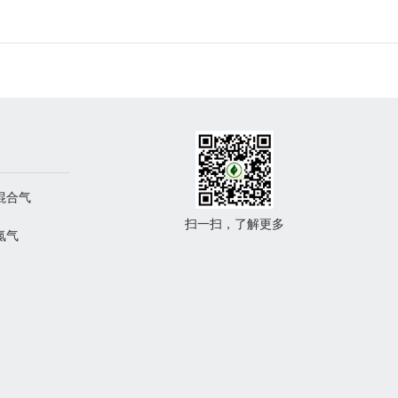
 混合气
扫一扫，了解更多
 氮气