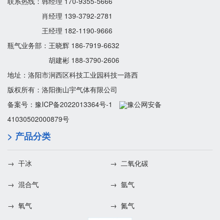
联系热线：韩经理 170-9355-5666
肖经理 139-3792-2781
王经理 182-1190-9666
瓶气业务部：王晓辉 186-7919-6632
胡建彬 188-3790-2606
地址：洛阳市涧西区科技工业园科技一路西
版权所有：洛阳衡山宇气体有限公司
备案号：
豫ICP备2022013364号-1
豫公网安备
41030502000879号
> 产品分类
→ 干冰
→ 二氧化碳
→ 混合气
→ 氩气
→ 氧气
→ 氮气