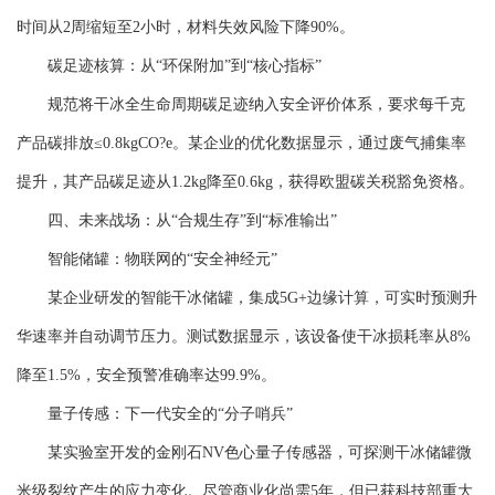
时间从2周缩短至2小时，材料失效风险下降90%。
碳足迹核算：从“环保附加”到“核心指标”
规范将干冰全生命周期碳足迹纳入安全评价体系，要求每千克
产品碳排放≤0.8kgCO?e。某企业的优化数据显示，通过废气捕集率
提升，其产品碳足迹从1.2kg降至0.6kg，获得欧盟碳关税豁免资格。
四、未来战场：从“合规生存”到“标准输出”
智能储罐：物联网的“安全神经元”
某企业研发的智能干冰储罐，集成5G+边缘计算，可实时预测升
华速率并自动调节压力。测试数据显示，该设备使干冰损耗率从8%
降至1.5%，安全预警准确率达99.9%。
量子传感：下一代安全的“分子哨兵”
某实验室开发的金刚石NV色心量子传感器，可探测干冰储罐微
米级裂纹产生的应力变化。尽管商业化尚需5年，但已获科技部重大