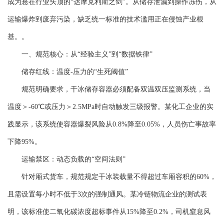
成为悬在行业头顶的“达摩克利斯之剑”。从储存泄漏到操作冻伤，从
运输爆炸到废弃污染，缺乏统一标准的技术滥用正在侵蚀产业根
基。。
一、规范核心：从“经验主义”到“数据铁律”
储存红线：温度-压力的“生死阈值”
规范明确要求，干冰储存容器必须配备双温双压监测系统，当
温度＞-60℃或压力＞2.5MPa时自动触发三级报警。某化工企业的实
践显示，该系统使容器爆裂风险从0.8%降至0.05%，人员伤亡事故率
下降95%。
运输禁区：动态负载的“空间法则”
针对厢式货车，规范规定干冰装载量不得超过车厢容积的60%，
且需设置每小时不低于3次的强制通风。某冷链物流企业的测试表
明，该标准使二氧化碳浓度超标事件从15%降至0.2%，司机窒息风