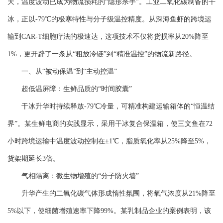
天，温度波动已成为物流损耗的“隐形杀手”。工业二氧化碳制备的干
冰，正以-79℃的极寒特性与分子级温控精度。从深海鱼虾的跨境运
输到CAR-T细胞疗法的极速达，这项技术不仅将货损率从20%降至
1%，更开辟了一条从“粗放冷链”到“精准温控”的物流新路径。
一、从“被动保温”到“主动控温”
超低温屏障：生鲜品质的“时间胶囊”
干冰升华时持续释放-79℃冷量，可精准构建运输箱体的“恒温结
界”。某生鲜电商的实践显示，采用干冰复合保温箱，使三文鱼在72
小时跨境运输中温度波动控制在±1℃，脂质氧化率从25%降至5%，
货架期延长3倍。
气相隔离：微生物增殖的“分子防火墙”
升华产生的二氧化碳气体形成惰性氛围，将氧气浓度从21%降至
5%以下，使细菌增殖速率下降99%。某乳制品企业的案例表明，该