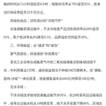
输的时间从72小时缩短至6小时，细胞存活率从70%提至92%，患者
治疗响应率提升25个百分点。
高端化妆品：活性成分的“冷链守护”
在玻尿酸原液运输中，干冰冷链使产品活性保持率从60%提至
95%，客户投诉率从8%降至0.5%，品牌溢价空间提升30%。
三、环境效益：从“减排”到“碳负”
废气资源化：排放源的“价值重生”
某化工企业将合成氨尾气中的二氧化碳捕集后制备物流级干
冰，年利用量达2万吨，减排效益相当于种植100万棵树木。其“捕集-
提纯-冷链”一体化装置，使碳捕集成本从600元/吨降至180元/吨。
无水冷链：
干冰冷链技术较传统液氮运输节水95%，在沙特某药品运输项目
中，使单次运输水耗从10吨降至零，地下水开采量下降90%，区域生