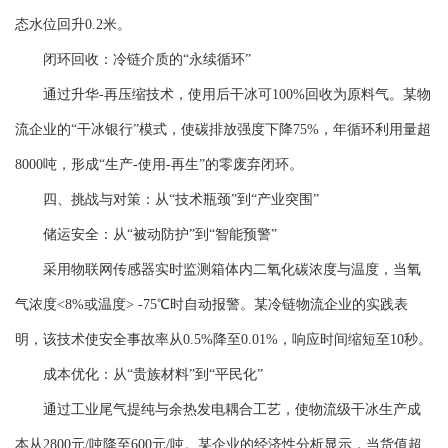
态水位回升0.2米。
闭环回收：冷链介质的“永续循环”
通过升华-再压缩技术，使用后干冰可100%回收为原料气。某物
流企业的“干冰银行”模式，使碳排放强度下降75%，年循环利用量超
8000吨，形成“生产-使用-再生”的零废弃闭环。
四、挑战与对策：从“技术瓶颈”到“产业突围”
储运安全：从“被动防护”到“智能预警”
采用物联网传感器实时监测箱体内二氧化碳浓度与温度，当氧
气浓度<8%或温度> -75℃时自动报警。某冷链物流企业的实践表
明，该技术使安全事故率从0.5%降至0.01%，响应时间缩短至10秒。
成本优化：从“贵族材料”到“平民化”
通过工业尾气提纯与余热发电耦合工艺，使物流级干冰生产成
本从2800元/吨降至600元/吨。某企业的经济性分析显示，当货值超