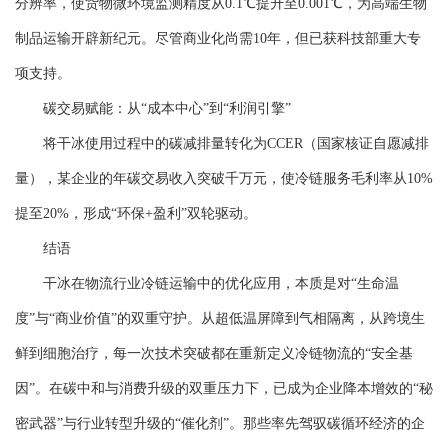
分辨率，使货物微环境监测精度从0.1℃提升至0.001℃，为高端生物
制品运输开辟新纪元。尽管商业化尚需10年，但已获科技部重大专
项支持。
碳交易赋能：从“成本中心”到“利润引擎”
将干冰使用过程中的碳减排量转化为CCER（国家核证自愿减排
量），某企业的年碳交易收入突破千万元，使冷链服务毛利率从10%
提至20%，形成“环保+盈利”双轮驱动。
结语
干冰在物流行业冷链运输中的优化应用，本质是对“生命温
度”与“商业价值”的双重守护。从超低温屏障到气相隔离，从跨境生
鲜到细胞治疗，每一次技术突破都在重新定义冷链物流的“安全基
因”。在碳中和与消费升级的双重压力下，已成为企业降本增效的“秘
密武器”与行业转型升级的“催化剂”。那些率先驾驭碳循环经济的企