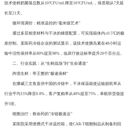
技术使鲜奶菌落总数从10?CFU/mL降至10?CFU/mL，保质期从7天延
长至21天。
微环境调控：精准温控的“毫米级艺术”
通过多层相变材料与干冰的梯度配置，可实现箱体内±0.5℃的极
差控制。某医药冷链企业的测试显示，该技术使胰岛素在48小时运
输中活性保持率从80%提至98%，临床疗效达标率提升20个百分点。
二、行业实践：从“生鲜战场”到“生命通道”
跨境生鲜：帝王蟹的“极速保鲜”
在挪威三文鱼直供中国的冷链中，干冰保温箱使运输损耗率从
行业平均15%降至0.8%，客户复购率从40%提至75%，单航班货值提
升5倍。
细胞治疗：救命药的“冷链极速达”
某医院采用便携式干冰温控箱，使CAR-T细胞制品从制备到回