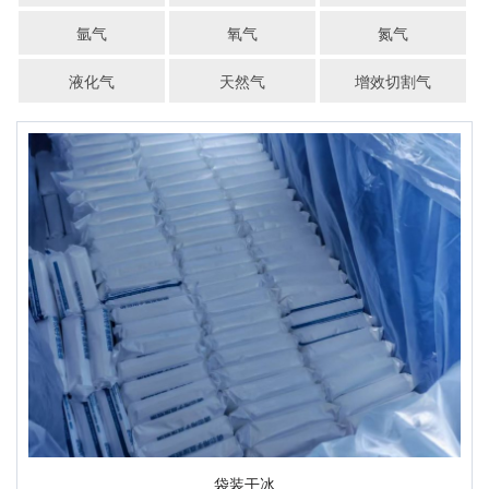
氩气
氧气
氮气
液化气
天然气
增效切割气
袋装干冰